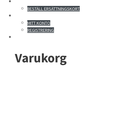
KONTAKT
BESTÄLL ERSÄTTNINGSKORT
MITT KONTO
MITT KONTO
REGISTRERING
Varukorg
ADR 1.3