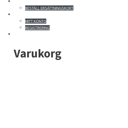
KONTAKT
BESTÄLL ERSÄTTNINGSKORT
MITT KONTO
MITT KONTO
REGISTRERING
Varukorg
Blog
DIN LEVERANTÖR AV KURSER PÅ NÄTET