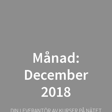
Hoppa
till
innehåll
Månad:
December
2018
DIN LEVERANTÖR AV KURSER PÅ NÄTET