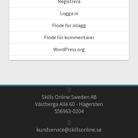
Registrera
Logga in
Flöde för inlägg
Flöde för kommentarer
WordPress.org
Skills Online Sweden AB
Västberga Allé 60 - Hägersten
556963-0204
kundservice@skillsonline.se