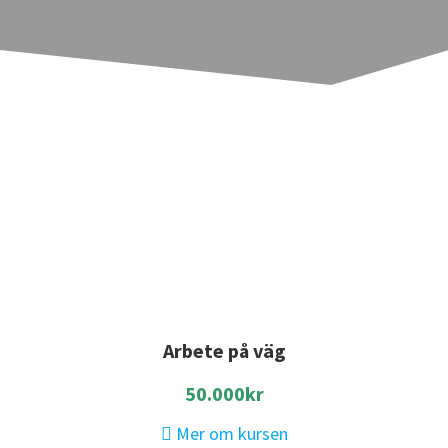
E-kurser inom transport, bygg, logistik,
vägarbete m.m.
Kom igång inom några minuter.
Säkra och enkla betalningsalternativ.
Arbete på väg
50.000kr
Mer om kursen